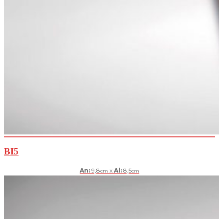
BI5
An:
9,8
x
Al:
8,5
cm
cm