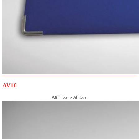
AV10
An:
11,5
x
Al:
15
cm
cm