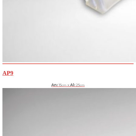
AP9
An:
15
x
Al:
25
cm
cm