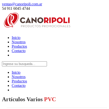
ventas@canoripoli.com.ar
54 911 6045 4744
Inicio
Nosotros
Productos
Contacto
Inicio
Nosotros
Productos
Contacto
Artículos Varios
PVC