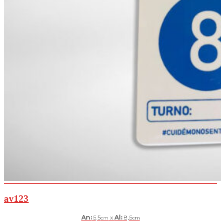
av123
An:
5,5
x
Al:
8,5
cm
cm