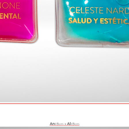
An:
8
x
Al:
8
cm
cm