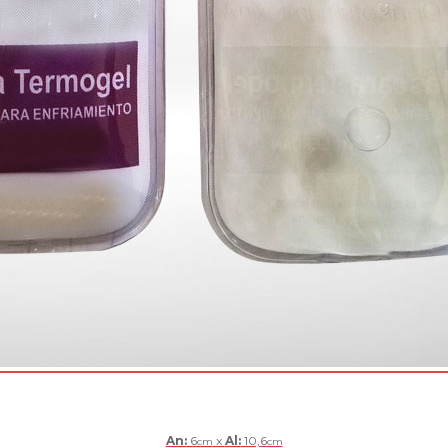
An:
6
x
Al:
10,6
cm
cm