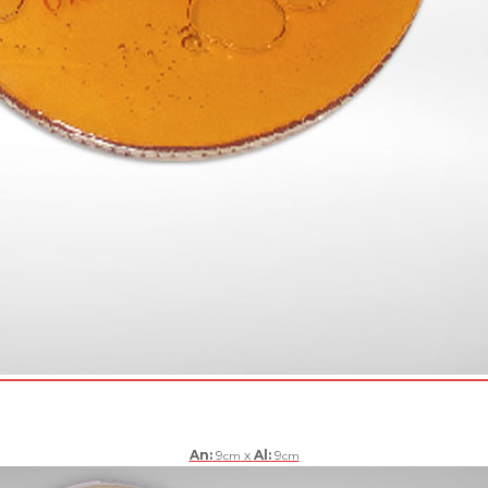
An:
9
x
Al:
9
cm
cm