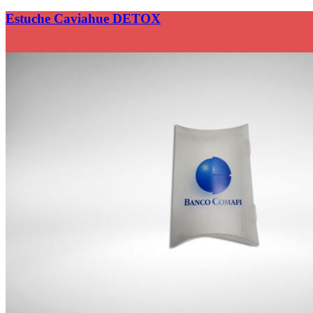
Estuche Caviahue DETOX